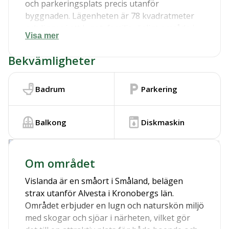
och parkeringsplats precis utanför
byggnaden. Lägenheten är 78 kvadratmeter
och ligger i ett lugnt, familjevänligt område i
Visa mer
Vislanda.
Fördelar:
Bekvämligheter
Värme och vatten ingår
Internet via fiber finns tillgängligt
Badrum
Diskmaskin i köket
Parkering
Tillgång till tvättstuga i byggnaden
Stor grön utomhusyta som lämpar sig för
Balkong
Diskmaskin
grill och utemöbler
Möjlighet att göra vissa justeringar innan
Visa på Google Maps
inflytt
Om området
Inflyttning:
2025-06-01
eller enligt
överenskommelse.
Vislanda är en småort i Småland, belägen
strax utanför Alvesta i Kronobergs län.
Området erbjuder en lugn och naturskön miljö
med skogar och sjöar i närheten, vilket gör