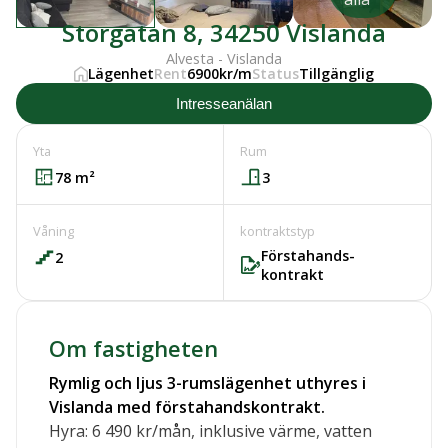
Storgatan 8, 34250 Vislanda
Alvesta - Vislanda
Lägenhet
Rent
6900kr/m
Status
Tillgänglig
Intresseanälan
Yta
Rum
78
m²
3
Våning
kontraktstyp
Förstahands-
2
kontrakt
Om fastigheten
Rymlig och ljus 3-rumslägenhet uthyres i
Vislanda med förstahandskontrakt.
Hyra: 6 490 kr/mån, inklusive värme, vatten